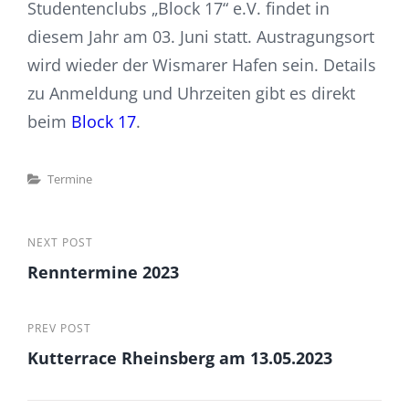
Studentenclubs „Block 17“ e.V. findet in
diesem Jahr am 03. Juni statt. Austragungsort
wird wieder der Wismarer Hafen sein. Details
zu Anmeldung und Uhrzeiten gibt es direkt
beim
Block 17
.
Categories
Termine
Beitragsnavigation
Next
NEXT POST
Renntermine 2023
Post
Previous
PREV POST
Kutterrace Rheinsberg am 13.05.2023
Post