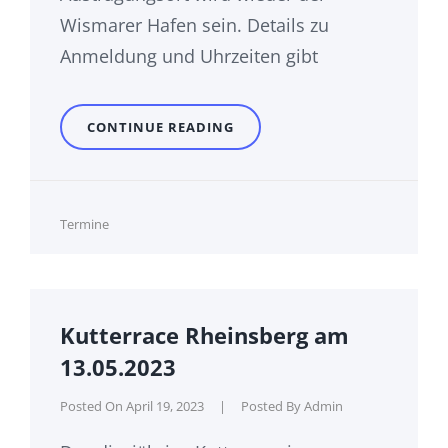
Wismarer Hafen sein. Details zu
Anmeldung und Uhrzeiten gibt
OFFENES
CONTINUE READING
STUDENTISCHES
KUTTERPULLEN
IN
WISMAR
AM
Cat
Termine
03.06.2023
Links
Kutterrace Rheinsberg am
13.05.2023
Posted On
April 19, 2023
|
Posted By
Admin