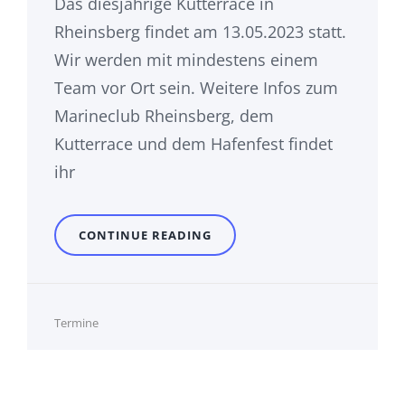
Das diesjährige Kutterrace in
Rheinsberg findet am 13.05.2023 statt.
Wir werden mit mindestens einem
Team vor Ort sein. Weitere Infos zum
Marineclub Rheinsberg, dem
Kutterrace und dem Hafenfest findet
ihr
KUTTERRACE
CONTINUE READING
RHEINSBERG
AM
13.05.2023
Cat
Termine
Links