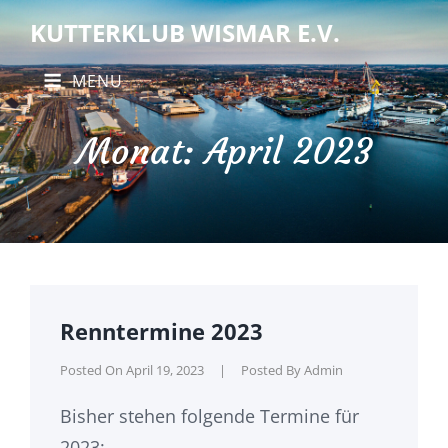
KUTTERKLUB WISMAR E.V.
MENU
Monat:
April 2023
Renntermine 2023
Posted On
April 19, 2023
|
Posted By
Admin
Bisher stehen folgende Termine für
2023: