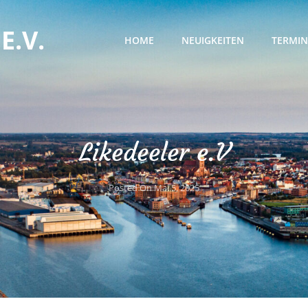
E.V.
HOME
NEUIGKEITEN
TERMIN
Likedeeler e.V
Posted On
Mai 5, 2025