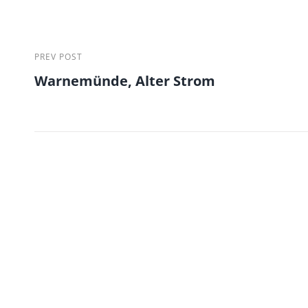
Beitragsnavigation
Previous
PREV POST
Warnemünde, Alter Strom
Post