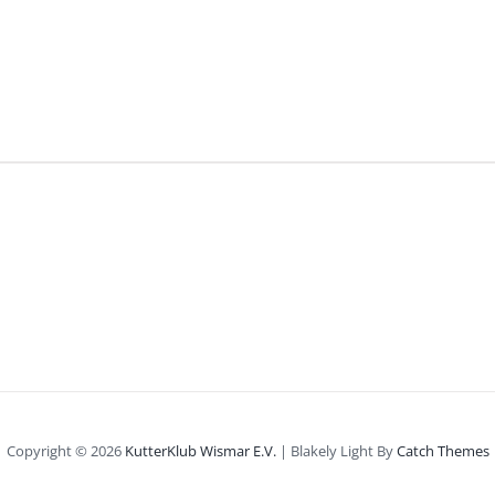
Copyright © 2026
KutterKlub Wismar E.V.
|
Blakely Light By
Catch Themes