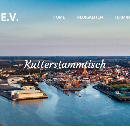
E.V.
HOME
NEUIGKEITEN
TERMIN
Kutterstammtisch
Posted On
Dezember 5, 2025