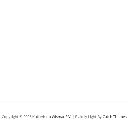
Copyright © 2026
KutterKlub Wismar E.V.
|
Blakely Light By
Catch Themes