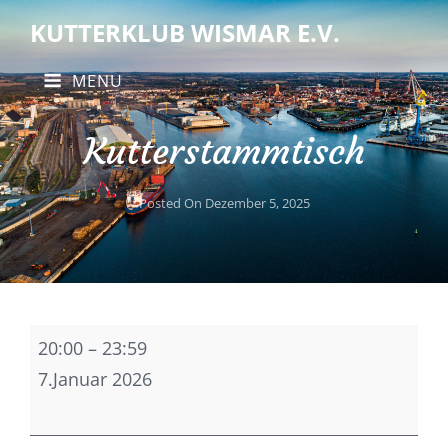
KUTTERKLUB WISMAR E.V.
MENU
Kutterstammtisch
Posted On
Dezember 5, 2025
Kutterstammtisch
20:00
–
23:59
7.Januar 2026