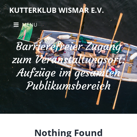
KUTTERKLUB WISMAR E.V.
MENU
Barrierefreier Zugang
zum Veranstaltungsort:
Aufzüge im gesamten
Publikumsbereich
Nothing Found