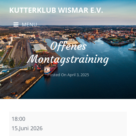
KUTTERKLUB WISMAR E.V.
MENU
Offenes
Montagstraining
Posted On
April 3, 2025
Offenes
18:00
Montagstraining
15.Juni 2026